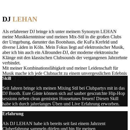
DJ
LEHAN
Als erfahrener DJ bringe ich unter meinem Synonym LEHAN
meine Musikkenntnisse und meinen Mix-Stil in die großen Clubs
der Umgebung, darunter das Bootshaus, die KuFa Krefeld und
diverse Läden in Köln. Mein Fokus liegt auf elektronischer Musik,
aber ich bin auch ein Allrounder-DJ, der moderne elektronische
Klänge mit den klassischen Clubsounds der vergangenen Jahrzehnte
verbindet.
Mit meiner Kombinationsfähigkeit und meiner Leidenschaft für
Musik mache ich jede Clubnacht zu einem unvergesslichen Erlebnis
Skill
für das Publikum.
Seit Jahren bringe ich meinen Mixing Stil bei Clubpartys mit in das
DJ Booth. Eure Gäste können sich auf sauber gescratchte Hip-Hop
sessions neben clean gemixten Housetunes freuen! Diesen Skill
habe ich durch jahrelanges Üben und Live Erfahrung erworben.
Erfahrung
Als DJ LEHAN habe ich bereits seit fast einem Jahrzent
Cluberfahrung sammeln dürfen und bin für meinen